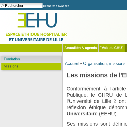
Recherche avancée
Actualités & agenda
"Voix du CHU"
Fondation
Accueil
»
Organisation, missions
Missions
Les missions de l'E
Conformément à l'artic
Publique, le CHRU de L
l’Université de Lille 2 o
réflexion éthique déno
Universitaire
(EEHU).
Ses missions sont défini