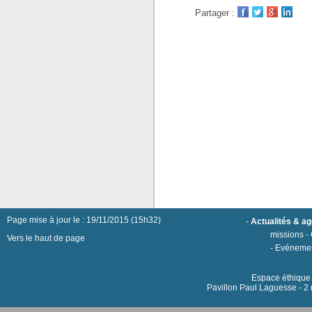
Partager :
Page mise à jour le : 19/11/2015 (15h32)
-
Actualités & a
missions
-
Vers le haut de page
-
Evéneme
Espace éthique h
Pavillon Paul Laguesse - 2