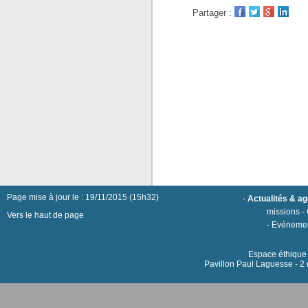
Partager :
Page mise à jour le : 19/11/2015 (15h32)
-
Actualités & a
missions
-
Vers le haut de page
-
Evéneme
Espace éthique h
Pavillon Paul Laguesse - 2