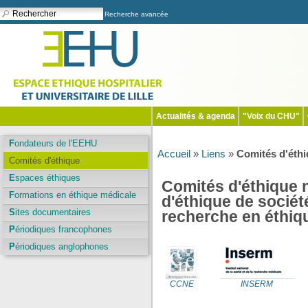
Recherche avancée
Actualités & agenda
"Voix du CHU"
Fondateurs de l'EEHU
Accueil
»
Liens
»
Comités d'éth
Comités d'éthique
Espaces éthiques
Comités d'éthique 
Formations en éthique médicale
d'éthique de socié
Sites documentaires
recherche en éthiq
Périodiques francophones
Périodiques anglophones
CCNE
INSERM