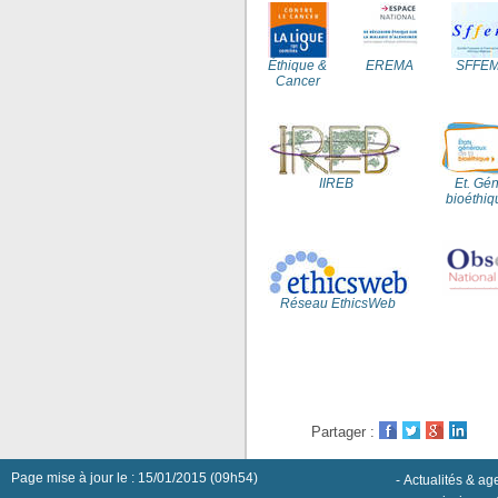
Éthique &
EREMA
SFFE
Cancer
IIREB
Et. Gén
bioéthiq
Réseau EthicsWeb
Partager :
Page mise à jour le : 15/01/2015 (09h54)
-
Actualités & a