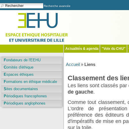
Recherche avancée
Actualités & agenda
"Voix du CHU"
Fondateurs de l'EEHU
Accueil
»
Liens
Comités d'éthique
Espaces éthiques
Classement des lie
Formations en éthique médicale
Les liens sont classés par
Sites documentaires
de gauche
.
Périodiques francophones
Comme tout classement, cel
Périodiques anglophones
L'ordre de présentatio
préférence des éditeurs d
d'impératifs de mise en p
sur la toile.