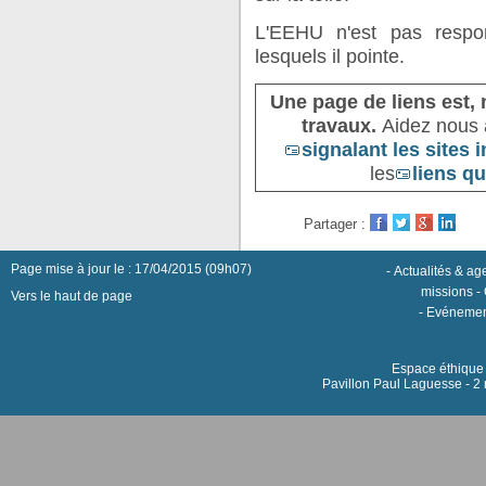
L'EEHU n'est pas respo
lesquels il pointe.
Une page de liens est,
travaux.
Aidez nous à
signalant les sites 
les
liens qu
Partager :
Page mise à jour le : 17/04/2015 (09h07)
-
Actualités & a
missions
-
Vers le haut de page
-
Evénemen
Espace éthique h
Pavillon Paul Laguesse - 2