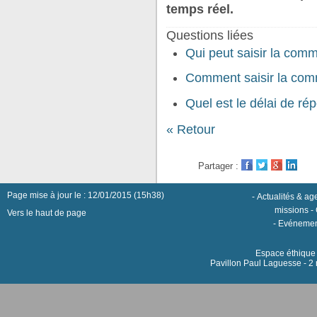
temps réel.
Questions liées
Qui peut saisir la comm
Comment saisir la comm
Quel est le délai de ré
« Retour
Partager :
Page mise à jour le : 12/01/2015 (15h38)
-
Actualités & a
missions
-
Vers le haut de page
-
Evénemen
Espace éthique h
Pavillon Paul Laguesse - 2