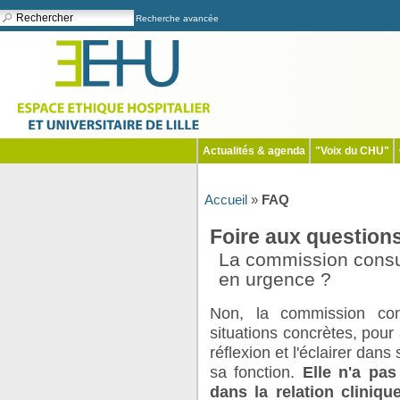
Recherche avancée
Actualités & agenda
"Voix du CHU"
Accueil
»
FAQ
Foire aux question
La commission consul
en urgence ?
Non, la commission co
situations concrètes, pou
réflexion et l'éclairer dan
sa fonction.
Elle n'a pas
dans la relation cliniq