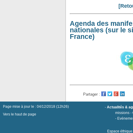
[Reto
Agenda des manifes
nationales (sur le 
France)
Partager :
Page mise à jour le : 04/12/2018 (12h26)
-
Actualités & a
missions
-
Vers le haut de page
-
Evéneme
Espace éthique h