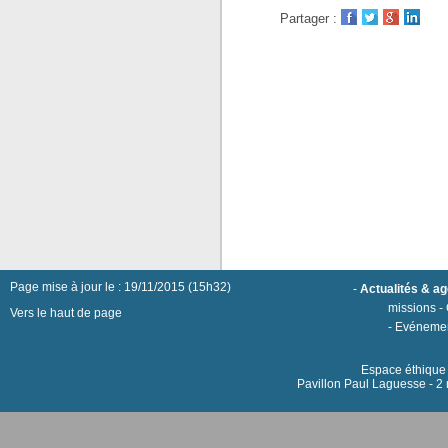
Partager :
Page mise à jour le : 19/11/2015 (15h32)
-
Actualités & a
missions
-
Vers le haut de page
-
Evéneme
Espace éthique h
Pavillon Paul Laguesse - 2