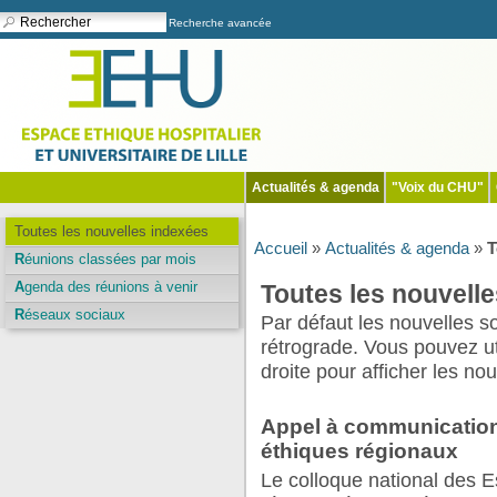
Recherche avancée
Actualités & agenda
"Voix du CHU"
Toutes les nouvelles indexées
Accueil
»
Actualités & agenda
»
T
Réunions classées par mois
Agenda des réunions à venir
Toutes les nouvelle
Réseaux sociaux
Par défaut les nouvelles s
rétrograde. Vous pouvez uti
droite pour afficher les no
Appel à communication
éthiques régionaux
Le colloque national des 