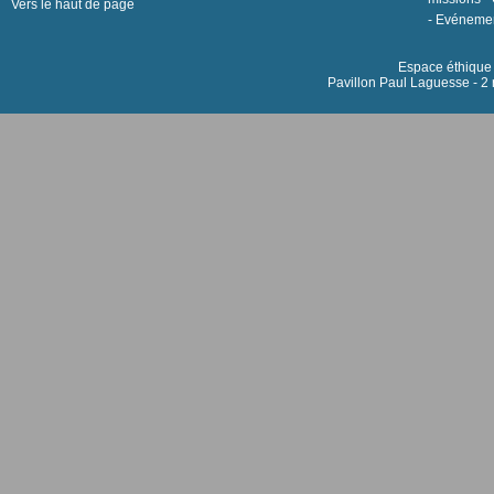
Vers le haut de page
-
Evéneme
Espace éthique h
Pavillon Paul Laguesse - 2