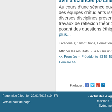
avril à sciences po Lill
Au cours d’une séance ouv
des équipes d’étudiants is
diverses disciplines prése
travaux de réflexion théor
posant des questions éthiqu
plus...
Catégorie(s) : Institutions, Formation
Afficher les résultats 65 à 68 sur un 
<< Première
< Précédente
53-56
5
Dernière >>
Partager :
Page mise à jour le : 22/01/2015 (10h37)
-
Actualités & a
missions
-
Vers le haut de page
-
Evéneme