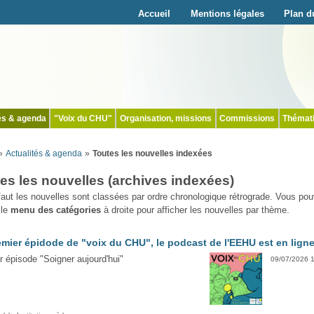
Accueil
Mentions légales
Plan du
és & agenda
"Voix du CHU"
Organisation, missions
Commissions
Thémat
»
Actualités & agenda
»
Toutes les nouvelles indexées
es les nouvelles (archives indexées)
faut les nouvelles sont classées par ordre chronologique rétrograde. Vous po
 le
menu des catégories
à droite pour afficher les nouvelles par thème.
emier épidode de "voix du CHU", le podcast de l'EEHU est en lign
r épisode "Soigner aujourd'hui"
09/07/2026 