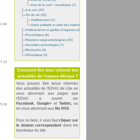
Avis de la com° consultative (7)
à la une (26)
Fin de vie (33)
Vieillissement (1)
11:44
Soins palliatifs et arrêt des traitements (11)
Prélèvements et greffes d'organes (10)
Procréatique (6)
Relations soignants/soignés (26)
Nouvelles technologies (7)
Recherche (4)
Génomique (3)
17:13
Comment être tenu informé des
actualités de l'espace éthique ?
Vous pouvez être tenus informés
des actualités de l'EEHU de Lille en
vous abonnant aux pages que
l'EEHU a ouvert sur
Facebook
,
Google+
et
Twitter,
ou
15:19
en vous abonnant aux
fils RSS
.
Pour ce faire, il vous faut
cliquer sur
le bouton correspondant
dans les
bandeaux du site.