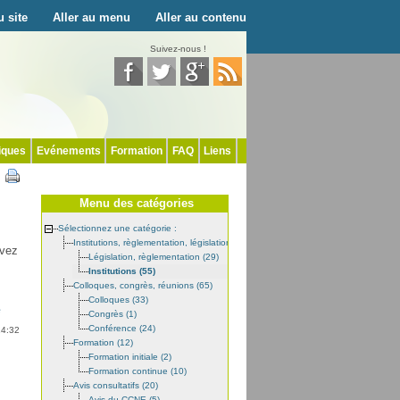
 site
Aller au menu
Aller au contenu
Suivez-nous !
iques
Evénements
Formation
FAQ
Liens
Menu des catégories
Sélectionnez une catégorie :
Institutions, règlementation, législation (88)
uvez
Législation, règlementation (29)
Institutions (55)
Colloques, congrès, réunions (65)
Colloques (33)
e
Congrès (1)
Conférence (24)
14:32
Formation (12)
Formation initiale (2)
Formation continue (10)
Avis consultatifs (20)
Avis du CCNE (5)