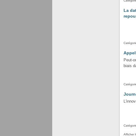
Catégorie
La da
repou
Catégorie
Appel
Peut-on
biais d
Catégorie
Journ
L'innov
Catégorie
Afficher 