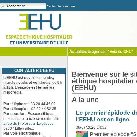
Recherche avancée
Actualités & agenda
"Voix du CHU"
CONTACTER L'EEHU
Bienvenue sur le si
L'EEHU est ouvert les lundis,
éthique hospitalier 
mardis, jeudis et vendredis, de 9h
(EEHU)
à 18h. L'espace est fermé les
mercredis.
A la une
Par téléphone :
03 20 44 45 02
Par télécopie :
03 20 44 52 25
Le premier épidode d
Par courrier :
Espace éthique
l'EEHU est en ligne
hospitalier et universitaire de Lille.
2 rue du Professeur Laguesse
,
09/07/2026 14:32
59037 Lille cedex.
Premier épisode "S
Par voie électronique :